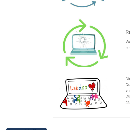
R
We
ei
Di
De
en
Du
de