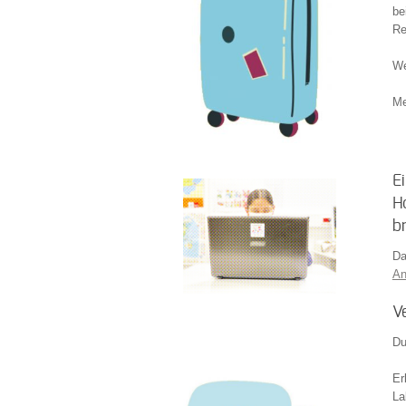
be
Re
We
Me
E
H
b
Da
An
V
Du
Er
La