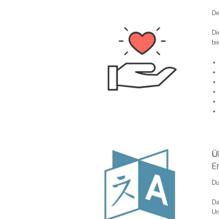
De
Di
bi
Ü
E
Du
Da
Un