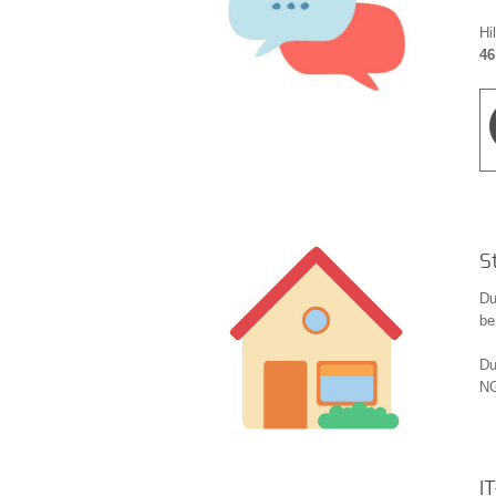
Hi
46
S
Du
be
Du
NG
I