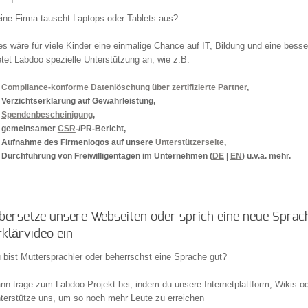
ine Firma tauscht Laptops oder Tablets aus?
es wäre für viele Kinder eine einmalige Chance auf IT, Bildung und eine bes
etet Labdoo spezielle Unterstützung an, wie z.B.
Compliance-konforme Datenlöschung über
zertifizierte Partner
,
Verzichtserklärung auf Gewährleistung,
Spendenbescheinigung
,
gemeinsamer
CSR
-/PR-Bericht,
Aufnahme des Firmenlogos auf unsere
Unterstützerseite
,
Durchführung von Freiwilligentagen im Unternehmen (
DE
|
EN
) u.v.a. mehr.
bersetze unsere Webseiten oder sprich eine neue Sprac
rklärvideo ein
 bist Muttersprachler oder beherrschst eine Sprache gut?
nn trage zum Labdoo-Projekt bei, indem du unsere Internetplattform, Wikis o
terstütze uns, um so noch mehr Leute zu erreichen