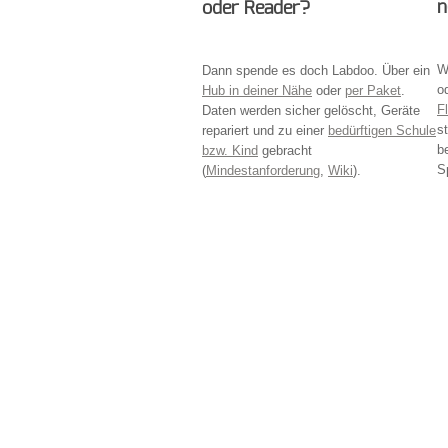
n
oder Reader?
W
Dann spende es doch Labdoo. Über ein
o
Hub in deiner Nähe
oder
per Paket
.
F
Daten werden sicher gelöscht, Geräte
s
repariert und zu einer
bedürftigen Schule
b
bzw. Kind
gebracht
S
(
Mindestanforderung
,
Wiki
).