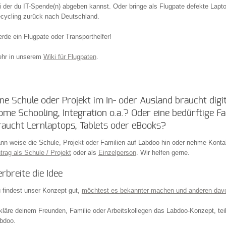
i der du IT-Spende(n) abgeben kannst. Oder bringe als Flugpate defekte Lapt
cycling zurück nach Deutschland.
rde ein Flugpate oder Transporthelfer!
hr in unserem
Wiki für Flugpaten
.
ine Schule oder Projekt im In- oder Ausland braucht digi
ome Schooling, Integration o.a.? Oder eine bedürftige Fa
raucht Lernlaptops, Tablets oder eBooks?
nn weise die Schule, Projekt oder Familien auf Labdoo hin oder nehme Kontak
trag als Schule / Projekt
oder als
Einzelperson
. Wir helfen gerne.
erbreite die Idee
 findest unser Konzept gut,
möchtest es bekannter machen und anderen dav
kläre deinem Freunden, Familie oder Arbeitskollegen das Labdoo-Konzept, tei
bdoo.