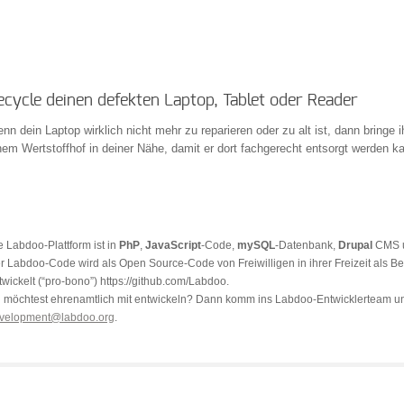
ecycle deinen defekten Laptop, Tablet oder Reader
nn dein Laptop wirklich nicht mehr zu reparieren oder zu alt ist, dann bringe 
nem Wertstoffhof in deiner Nähe, damit er dort fachgerecht entsorgt werden k
e Labdoo-Plattform ist in
PhP
,
JavaScript
-Code,
mySQL
-Datenbank,
Drupal
CMS 
r Labdoo-Code wird als Open Source-Code von Freiwilligen in ihrer Freizeit als Be
twickelt (“pro-bono”) https://github.com/Labdoo.
 möchtest ehrenamtlich mit entwickeln? Dann komm ins Labdoo-Entwicklerteam un
velopment@labdoo.org
.