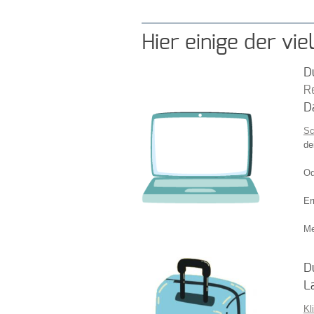
Hier einige der vi
D
R
D
Sc
de
Od
Er
Me
D
L
Kl