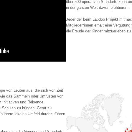
über 500 operativen Standorte konnte
in der ganzen Welt davon profitieren.
Jeder der beim Labdoo Projekt mitmacht
Mitglieder*innen erhält eine Vergütun
die Freude der Kinder mitzuerleben zu
ppe von Leuten aus, die sich von Zeit
n, wie das Sammeln oder Umrüsten von
 Initiativen und Reisende
 Schulen zu bringen, Gerät zu
t in ihrem lokalen Umfeld durchzuführen
aben sich die Gruppen und Standorte