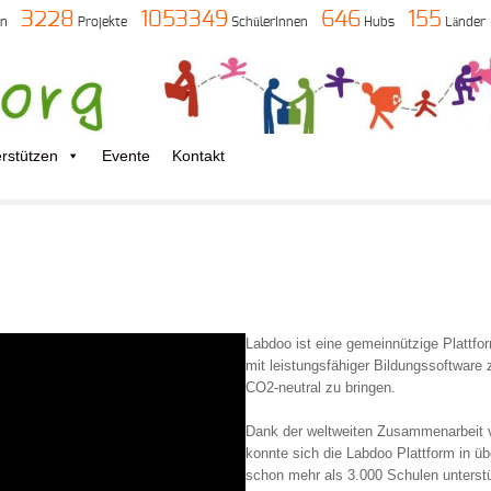
3228
1053349
646
155
en
Projekte
SchülerInnen
Hubs
Länder
rstützen
Evente
Kontakt
Labdoo ist eine gemeinnützige Plattfo
mit leistungsfähiger Bildungssoftware 
CO2-neutral zu bringen.
Dank der weltweiten Zusammenarbeit vo
konnte sich die Labdoo Plattform in üb
schon mehr als 3.000 Schulen unterstüt