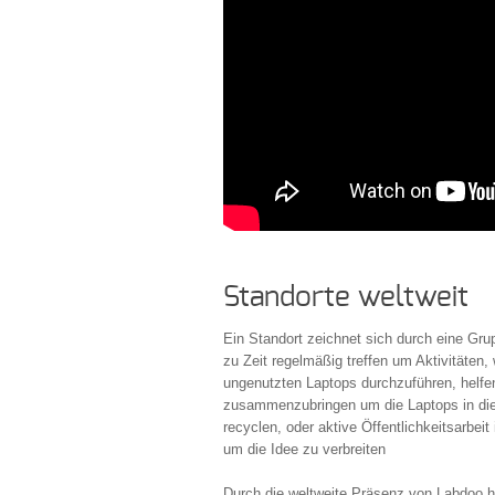
Standorte weltweit
Ein Standort zeichnet sich durch eine Gru
zu Zeit regelmäßig treffen um Aktivitäte
ungenutzten Laptops durchzuführen, helfen
zusammenzubringen um die Laptops in die
recyclen, oder aktive Öffentlichkeitsarbei
um die Idee zu verbreiten
Durch die weltweite Präsenz von Labdoo h