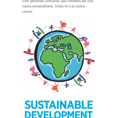
Som persones ordinàries que treballen per una
causa extraordinària. Uneix-te a la nostra
causa!