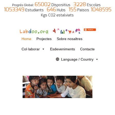
65002
3228
Dispositius
Escoles
Progrés Global:
1053349
646
155
1048595
Estudiants
Hubs
Països
Kgs CO2 estalviats
Home
Projectes
Sobre nosaltres
Col·laborar
Esdeveniments
Contacte
Language / Country