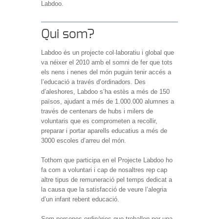
Labdoo.
Qui som?
Labdoo és un projecte col·laboratiu i global que
va néixer el 2010 amb el somni de fer que tots
els nens i nenes del món puguin tenir accés a
l’educació a través d’ordinadors. Des
d’aleshores, Labdoo s’ha estès a més de 150
països, ajudant a més de 1.000.000 alumnes a
través de centenars de hubs i milers de
voluntaris que es comprometen a recollir,
preparar i portar aparells educatius a més de
3000 escoles d’arreu del món.
Tothom que participa en el Projecte Labdoo ho
fa com a voluntari i cap de nosaltres rep cap
altre tipus de remuneració pel temps dedicat a
la causa que la satisfacció de veure l’alegria
d’un infant rebent educació.
Som persones ordinàries que treballen per una