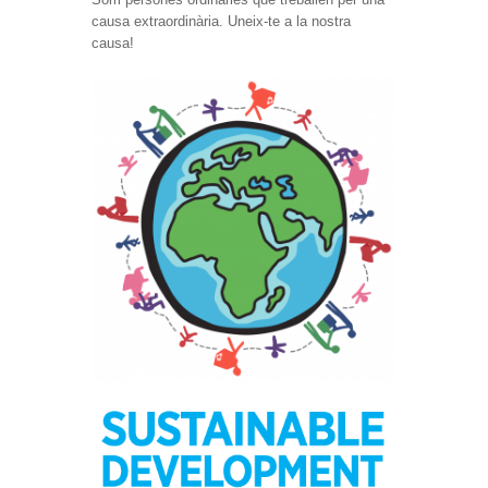
causa extraordinària. Uneix-te a la nostra
causa!