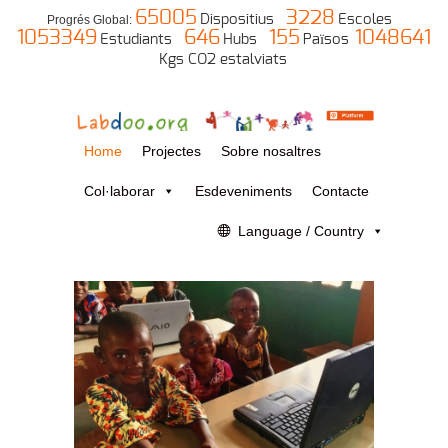
65005
3228
Dispositius
Escoles
Progrés Global:
1053349
646
155
1048641
Estudiants
Hubs
Països
Kgs CO2 estalviats
Home
Projectes
Sobre nosaltres
Col·laborar
Esdeveniments
Contacte
Language / Country